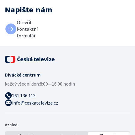
Napište nám
Otevřít
kontaktní
formulář
Divácké centrum
každý všední den:
8:00—16:00 hodin
261 136 113
info@ceskatelevize.cz
Vzhled