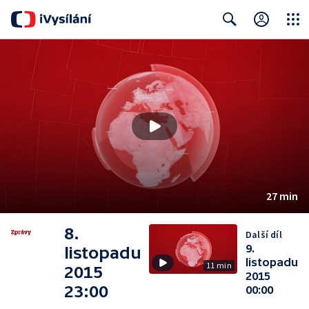
Close
Search
27 min
8.
Další díl
9.
listopadu
listopadu
11 min
2015
2015
23:00
00:00