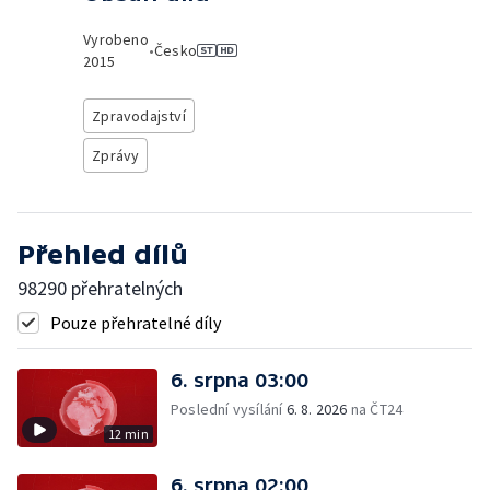
Vyrobeno
•
Česko
2015
Zpravodajství
Zprávy
Přehled dílů
98290 přehratelných
Pouze přehratelné díly
6. srpna 03:00
Poslední vysílání
6. 8. 2026
na ČT24
12 min
6. srpna 02:00