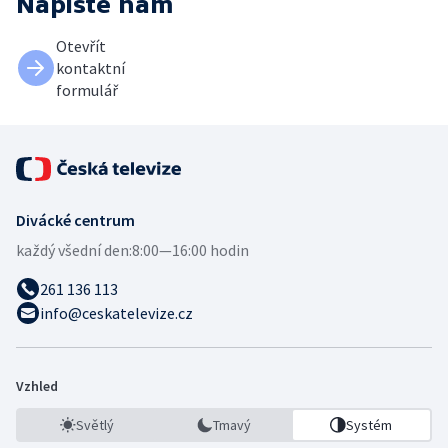
Napište nám
Otevřít
kontaktní
formulář
Divácké centrum
každý všední den:
8:00—16:00 hodin
261 136 113
info@ceskatelevize.cz
Vzhled
Světlý
Tmavý
Systém