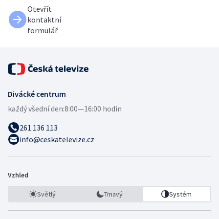
Otevřít
kontaktní
formulář
Divácké centrum
každý všední den:
8:00—16:00 hodin
261 136 113
info@ceskatelevize.cz
Vzhled
Světlý
Tmavý
Systém