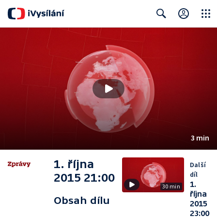
Close
Search
3 min
1. října
Další
díl
2015 21:00
1.
30 min
října
Obsah dílu
2015
23:00