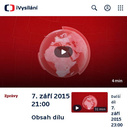
Close
Search
4 min
7. září 2015
Další
díl
21:00
7.
31 min
září
Obsah dílu
2015
23:00