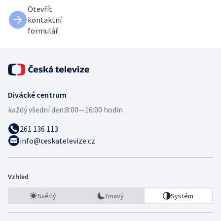
Otevřít
kontaktní
formulář
Divácké centrum
každý všední den:
8:00—16:00 hodin
261 136 113
info@ceskatelevize.cz
Vzhled
Světlý
Tmavý
Systém