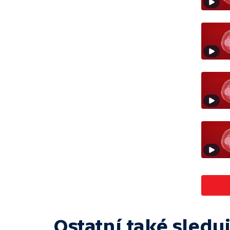
Ostatní také sleduj