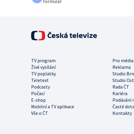
formulář
TV program
Pro média
Živé vysílání
Reklama
TV poplatky
Studio Br
Teletext
Studio Os
Podcasty
Rada ČT
Počasí
Kariéra
E-shop
Podávání 
Mobilní a TV aplikace
Časté dot
Vše o ČT
Kontakty