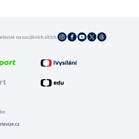
elevize na sociálních sítích:
din
levize.cz