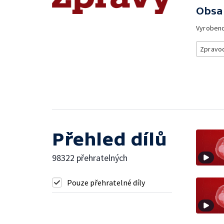
Obsa
Vyroben
Zpravod
Přehled dílů
98322 přehratelných
Pouze přehratelné díly