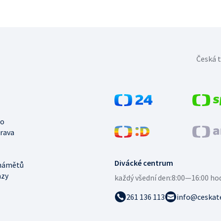
Česká t
no
trava
Divácké centrum
námětů
azy
každý všední den:
8:00—16:00 ho
261 136 113
info@ceskate