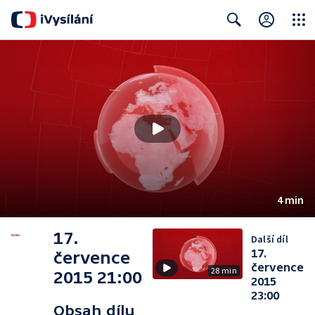
Close
Search
4 min
17.
Další díl
17.
července
července
28 min
2015 21:00
2015
23:00
Obsah dílu