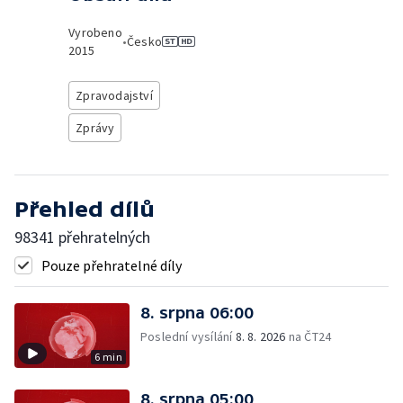
Vyrobeno
•
Česko
2015
Zpravodajství
Zprávy
Přehled dílů
98341 přehratelných
Pouze přehratelné díly
8. srpna 06:00
Poslední vysílání
8. 8. 2026
na ČT24
6 min
8. srpna 05:00