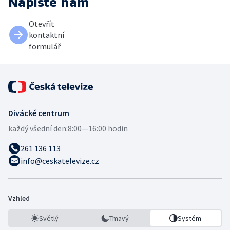
Napište nám
Otevřít
kontaktní
formulář
Divácké centrum
každý všední den:
8:00—16:00 hodin
261 136 113
info@ceskatelevize.cz
Vzhled
Světlý
Tmavý
Systém