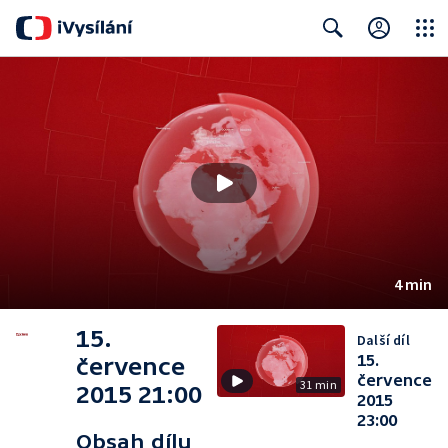
Close
Search
4 min
15.
Další díl
15.
července
července
31 min
2015 21:00
2015
23:00
Obsah dílu