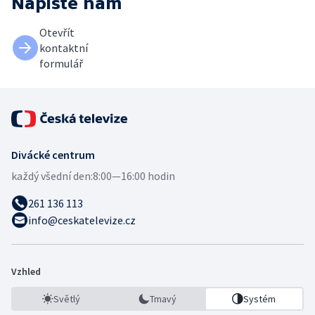
Napište nám
Otevřít
kontaktní
formulář
Divácké centrum
každý všední den:
8:00—16:00 hodin
261 136 113
info@ceskatelevize.cz
Vzhled
Světlý
Tmavý
Systém