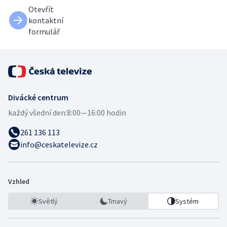
Otevřít
kontaktní
formulář
Divácké centrum
každý všední den:
8:00—16:00 hodin
261 136 113
info@ceskatelevize.cz
Vzhled
Světlý
Tmavý
Systém