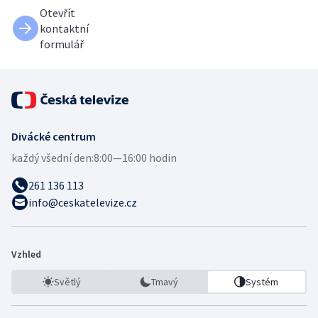
Otevřít
kontaktní
formulář
Divácké centrum
každý všední den:
8:00—16:00 hodin
261 136 113
info@ceskatelevize.cz
Vzhled
Světlý
Tmavý
Systém