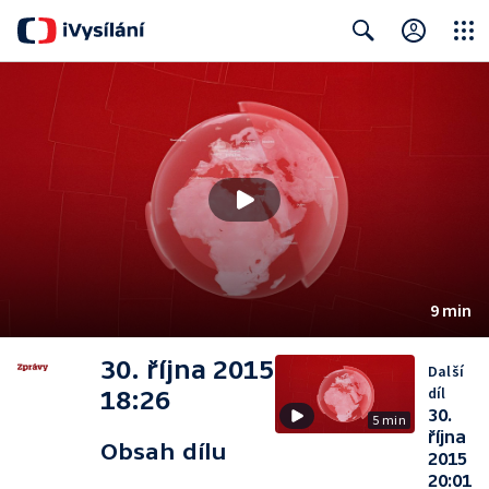
Close
Search
9 min
30. října 2015
Další
díl
18:26
30.
5 min
října
Obsah dílu
2015
20:01