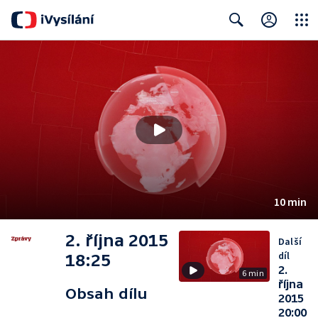
Close
Search
10 min
2. října 2015
Další
díl
18:25
2.
6 min
října
Obsah dílu
2015
20:00