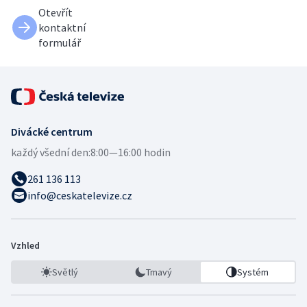
Otevřít
kontaktní
formulář
Divácké centrum
každý všední den:
8:00—16:00 hodin
261 136 113
info@ceskatelevize.cz
Vzhled
Světlý
Tmavý
Systém