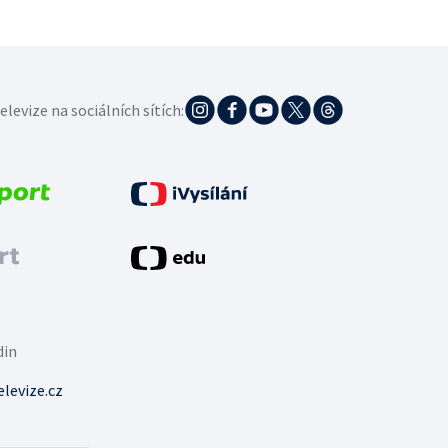
elevize na sociálních sítích:
din
levize.cz