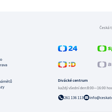
Česká t
no
trava
Divácké centrum
námětů
azy
každý všední den:
8:00—16:00 ho
261 136 113
info@ceskate