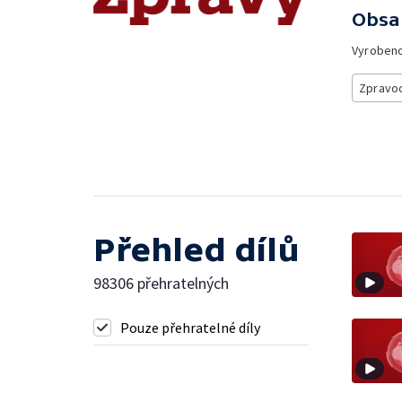
Obsa
Vyroben
Zpravod
Přehled dílů
98306 přehratelných
Pouze přehratelné díly