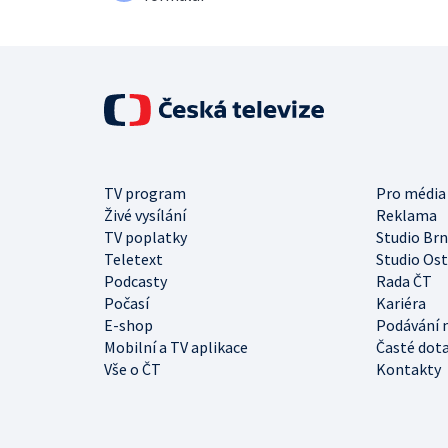
TV program
Pro média
Živé vysílání
Reklama
TV poplatky
Studio Br
Teletext
Studio Os
Podcasty
Rada ČT
Počasí
Kariéra
E-shop
Podávání 
Mobilní a TV aplikace
Časté dot
Vše o ČT
Kontakty