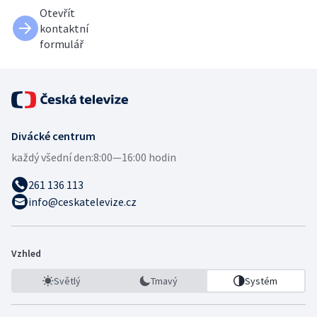
Otevřít
kontaktní
formulář
Divácké centrum
každý všední den:
8:00—16:00 hodin
261 136 113
info@ceskatelevize.cz
Vzhled
Světlý
Tmavý
Systém