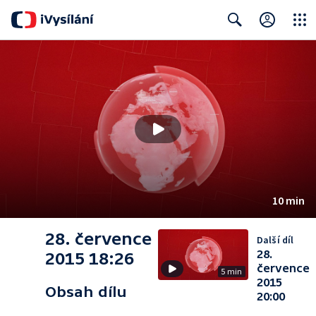
Close
Search
10 min
28. července
Další díl
28.
2015 18:26
července
5 min
2015
Obsah dílu
20:00