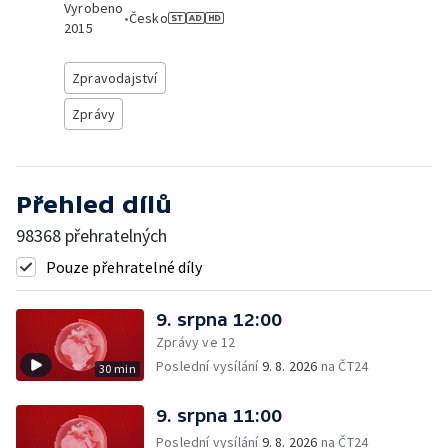
Vyrobeno
•
Česko
2015
Zpravodajství
Zprávy
Přehled dílů
98368 přehratelných
Pouze přehratelné díly
9. srpna 12:00
Zprávy ve 12
Poslední vysílání
9. 8. 2026
na ČT24
30 min
9. srpna 11:00
Poslední vysílání
9. 8. 2026
na ČT24