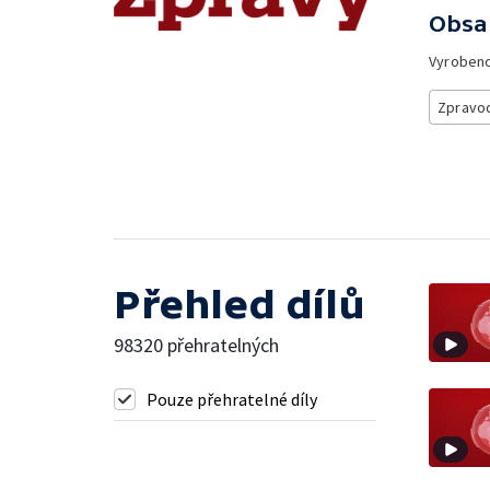
Obsa
Vyroben
Zpravod
Přehled dílů
98320 přehratelných
Pouze přehratelné díly