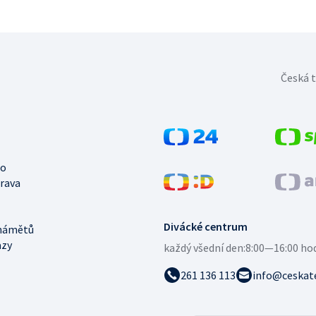
Česká t
no
trava
Divácké centrum
námětů
azy
každý všední den:
8:00—16:00 ho
261 136 113
info@ceskate