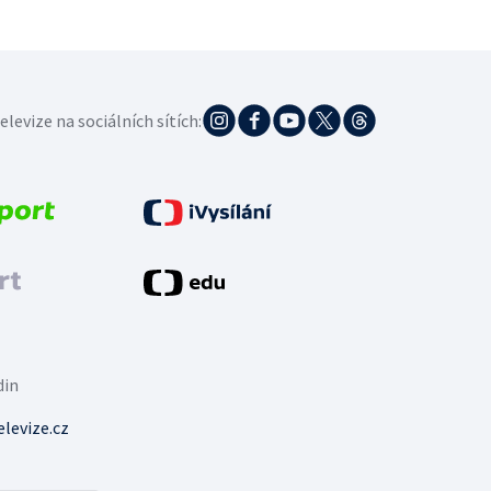
elevize na sociálních sítích:
din
levize.cz