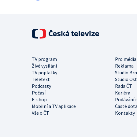
TV program
Pro média
Živé vysílání
Reklama
TV poplatky
Studio Br
Teletext
Studio Os
Podcasty
Rada ČT
Počasí
Kariéra
E-shop
Podávání 
Mobilní a TV aplikace
Časté dot
Vše o ČT
Kontakty