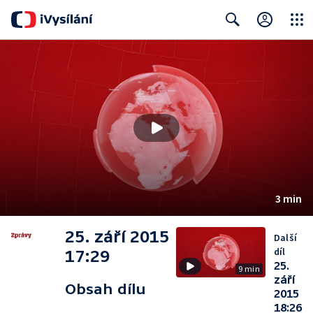
Close
Search
3 min
25. září 2015
Další
díl
17:29
25.
9 min
září
Obsah dílu
2015
18:26