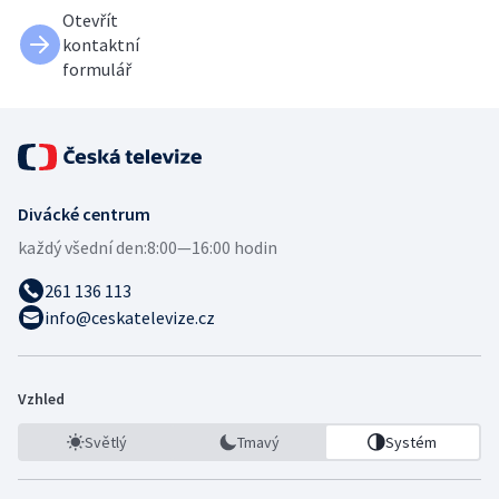
Otevřít
kontaktní
formulář
Divácké centrum
každý všední den:
8:00—16:00 hodin
261 136 113
info@ceskatelevize.cz
Vzhled
Světlý
Tmavý
Systém