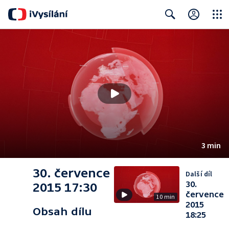
Close
Search
3 min
30. července
Další díl
30.
2015 17:30
července
10 min
2015
Obsah dílu
18:25