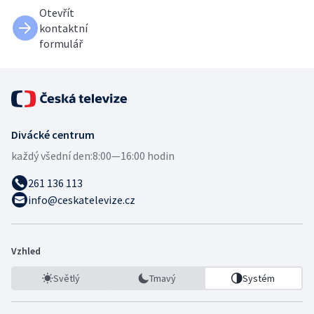
Otevřít
kontaktní
formulář
Divácké centrum
každý všední den:
8:00—16:00 hodin
261 136 113
info@ceskatelevize.cz
Vzhled
Světlý
Tmavý
Systém