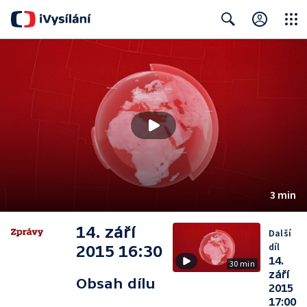
Close
Search
3 min
14. září
Další
díl
2015 16:30
14.
30 min
září
Obsah dílu
2015
17:00