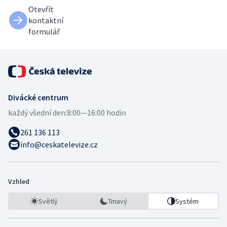
Otevřít
kontaktní
formulář
Divácké centrum
každý všední den:
8:00—16:00 hodin
261 136 113
info@ceskatelevize.cz
Vzhled
Světlý
Tmavý
Systém