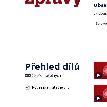
Obsa
Vyroben
Zpravod
Přehled dílů
98305 přehratelných
Pouze přehratelné díly