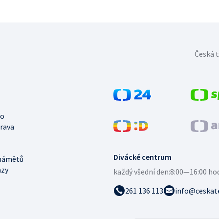
Česká t
no
trava
Divácké centrum
námětů
azy
každý všední den:
8:00—16:00 ho
261 136 113
info@ceskate