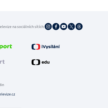
elevize na sociálních sítích:
din
levize.cz