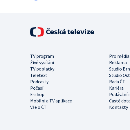
TV program
Pro média
Živé vysílání
Reklama
TV poplatky
Studio Br
Teletext
Studio Os
Podcasty
Rada ČT
Počasí
Kariéra
E-shop
Podávání 
Mobilní a TV aplikace
Časté dot
Vše o ČT
Kontakty