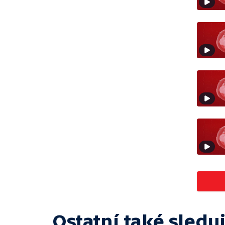
Ostatní také sleduj