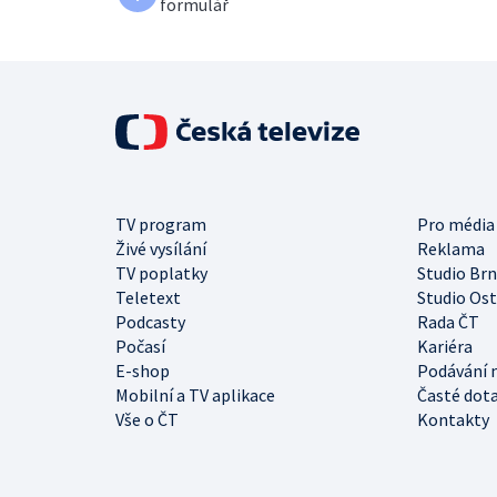
formulář
TV program
Pro média
Živé vysílání
Reklama
TV poplatky
Studio Br
Teletext
Studio Os
Podcasty
Rada ČT
Počasí
Kariéra
E-shop
Podávání 
Mobilní a TV aplikace
Časté dot
Vše o ČT
Kontakty