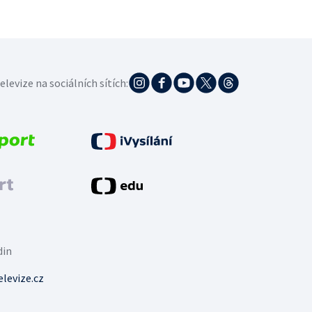
elevize na sociálních sítích:
din
levize.cz