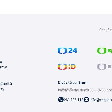
Česká t
no
trava
Divácké centrum
námětů
azy
každý všední den:
8:00—16:00 ho
261 136 113
info@ceskate