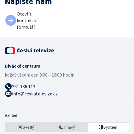
Napište nám
Otevřít
kontaktní
formulář
Divácké centrum
každý všední den:
8:00—16:00 hodin
261 136 113
info@ceskatelevize.cz
Vzhled
Světlý
Tmavý
Systém