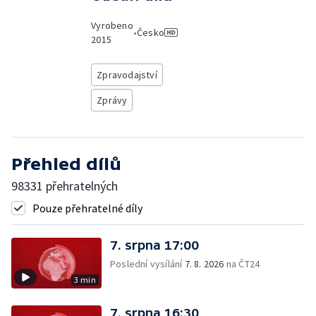
Vyrobeno
•
Česko
2015
Zpravodajství
Zprávy
Přehled dílů
98331 přehratelných
Pouze přehratelné díly
7. srpna 17:00
Poslední vysílání
7. 8. 2026
na ČT24
3 min
7. srpna 16:30