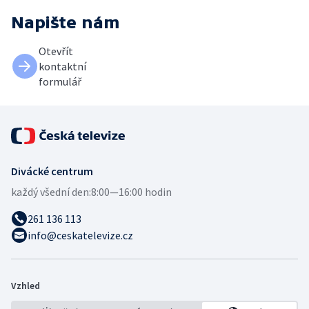
Napište nám
Otevřít
kontaktní
formulář
Divácké centrum
každý všední den:
8:00—16:00 hodin
261 136 113
info@ceskatelevize.cz
Vzhled