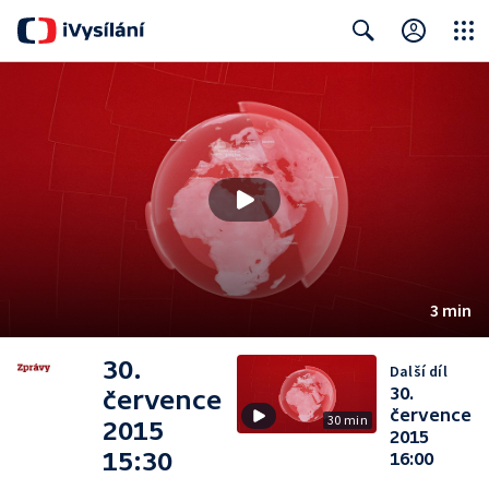
Close
Search
3 min
30.
Další díl
30.
července
července
30 min
2015
2015
15:30
16:00