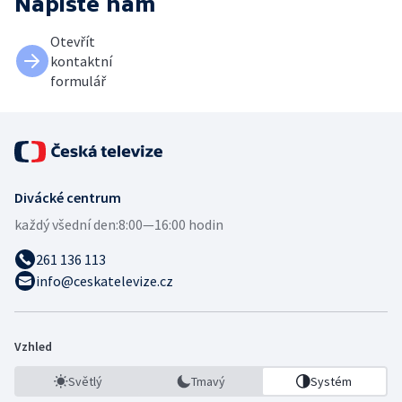
Napište nám
Otevřít
kontaktní
formulář
Divácké centrum
každý všední den:
8:00—16:00 hodin
261 136 113
info@ceskatelevize.cz
Vzhled
Světlý
Tmavý
Systém