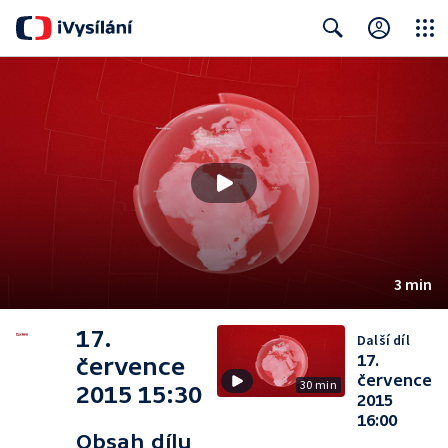
Close
Search
3 min
17.
Další díl
17.
července
července
30 min
2015 15:30
2015
16:00
Obsah dílu