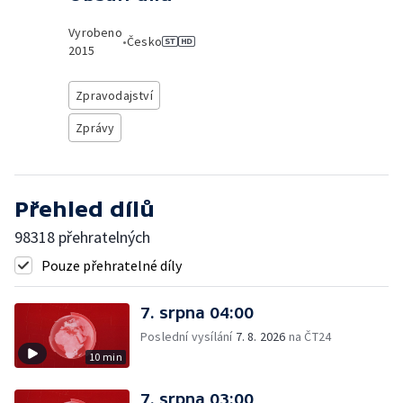
Vyrobeno
•
Česko
2015
Zpravodajství
Zprávy
Přehled dílů
98318 přehratelných
Pouze přehratelné díly
7. srpna 04:00
Poslední vysílání
7. 8. 2026
na ČT24
10 min
7. srpna 03:00