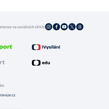
elevize na sociálních sítích:
din
levize.cz