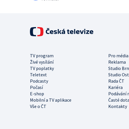
TV program
Pro média
Živé vysílání
Reklama
TV poplatky
Studio Br
Teletext
Studio Os
Podcasty
Rada ČT
Počasí
Kariéra
E-shop
Podávání 
Mobilní a TV aplikace
Časté dot
Vše o ČT
Kontakty