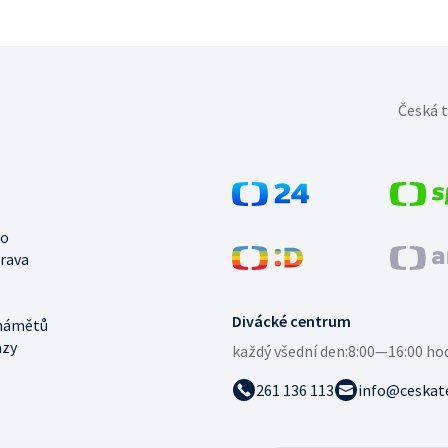
Česká t
no
trava
Divácké centrum
námětů
azy
každý všední den:
8:00—16:00 ho
261 136 113
info@ceskate