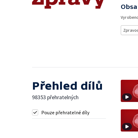
Obsa
Vyroben
Zpravod
Přehled dílů
98353 přehratelných
Pouze přehratelné díly