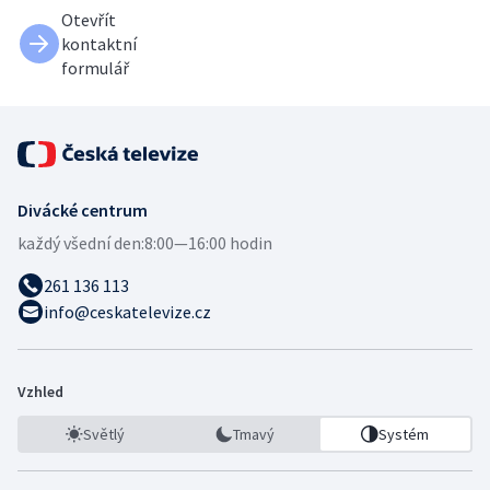
Otevřít
kontaktní
formulář
Divácké centrum
každý všední den:
8:00—16:00 hodin
261 136 113
info@ceskatelevize.cz
Vzhled
Světlý
Tmavý
Systém