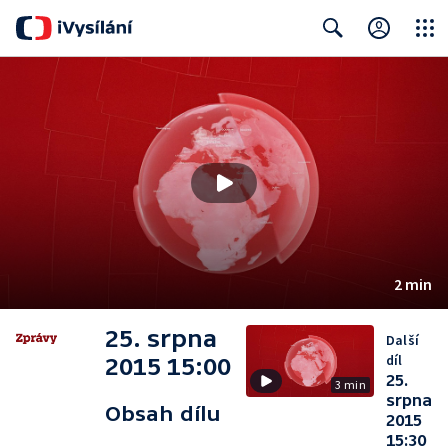
Close
Search
2 min
25. srpna
Další
díl
2015 15:00
25.
3 min
srpna
Obsah dílu
2015
15:30