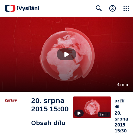
Close
Search
4 min
20. srpna
Další
díl
2015 15:00
20.
3 min
srpna
Obsah dílu
2015
15:30