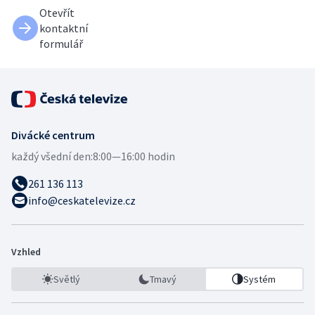
Otevřít
kontaktní
formulář
Divácké centrum
každý všední den:
8:00—16:00 hodin
261 136 113
info@ceskatelevize.cz
Vzhled
Světlý
Tmavý
Systém