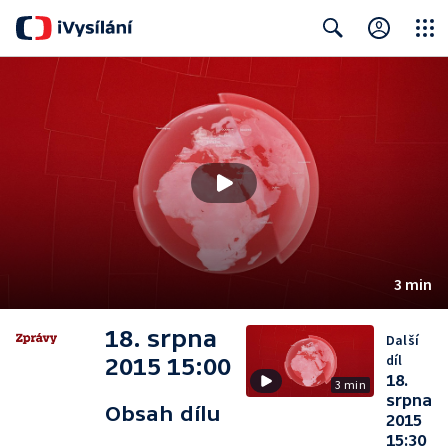
Close
Search
3 min
18. srpna
Další
díl
2015 15:00
18.
3 min
srpna
Obsah dílu
2015
15:30