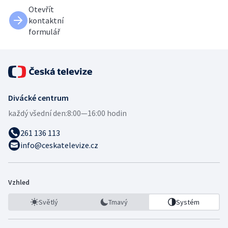
Otevřít
kontaktní
formulář
Divácké centrum
každý všední den:
8:00—16:00 hodin
261 136 113
info@ceskatelevize.cz
Vzhled
Světlý
Tmavý
Systém