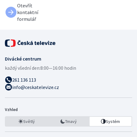
Otevřít
kontaktní
formulář
Divácké centrum
každý všední den:
8:00—16:00 hodin
261 136 113
info@ceskatelevize.cz
Vzhled
Světlý
Tmavý
Systém