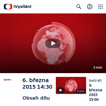
Close
Search
3 min
6. března
Další díl
6.
2015 14:30
března
3 min
2015
Obsah dílu
15:00