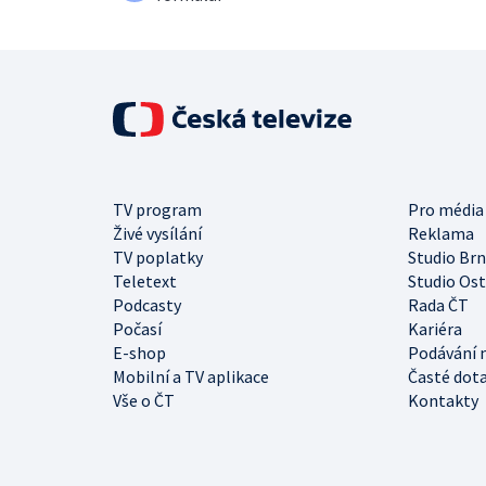
TV program
Pro média
Živé vysílání
Reklama
TV poplatky
Studio Br
Teletext
Studio Os
Podcasty
Rada ČT
Počasí
Kariéra
E-shop
Podávání 
Mobilní a TV aplikace
Časté dot
Vše o ČT
Kontakty