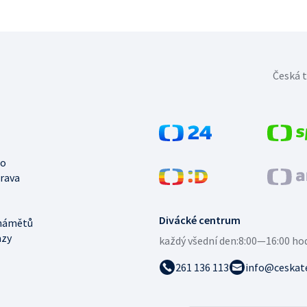
Česká t
no
trava
Divácké centrum
námětů
azy
každý všední den:
8:00—16:00 ho
261 136 113
info@ceskate