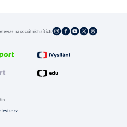
elevize na sociálních sítích:
din
levize.cz