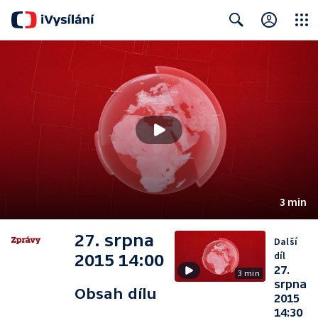
Close
Search
3 min
27. srpna
Další
díl
2015 14:00
27.
3 min
srpna
Obsah dílu
2015
14:30