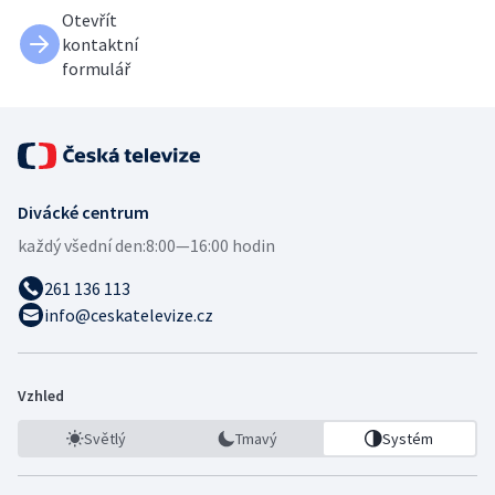
Otevřít
kontaktní
formulář
Divácké centrum
každý všední den:
8:00—16:00 hodin
261 136 113
info@ceskatelevize.cz
Vzhled
Světlý
Tmavý
Systém