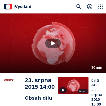
Close
Search
30 min
23. srpna
Další
díl
2015 14:00
23.
6 min
srpna
Obsah dílu
2015
15:00