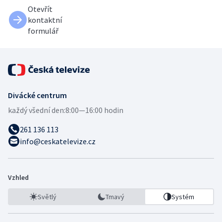
Otevřít
kontaktní
formulář
Divácké centrum
každý všední den:
8:00—16:00 hodin
261 136 113
info@ceskatelevize.cz
Vzhled
Světlý
Tmavý
Systém