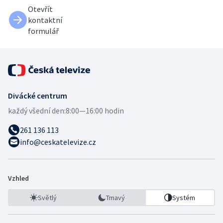
Otevřít
kontaktní
formulář
Divácké centrum
každý všední den:
8:00—16:00 hodin
261 136 113
info@ceskatelevize.cz
Vzhled
Světlý
Tmavý
Systém