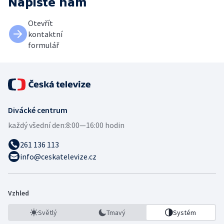
Napište nám
Otevřít
kontaktní
formulář
Divácké centrum
každý všední den:
8:00—16:00 hodin
261 136 113
info@ceskatelevize.cz
Vzhled
Světlý
Tmavý
Systém