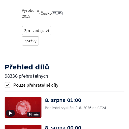
Vyrobeno
•
Česko
2015
Zpravodajství
Zprávy
Přehled dílů
98336 přehratelných
Pouze přehratelné díly
8. srpna 01:00
Poslední vysílání
8. 8. 2026
na ČT24
16 min
8. srpna 00:00