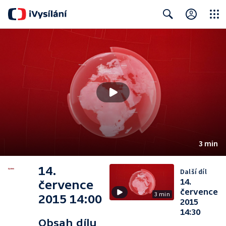
Close
Search
3 min
14.
Další díl
14.
července
července
3 min
2015 14:00
2015
14:30
Obsah dílu