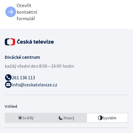
Otevřít
kontaktní
formulář
Divácké centrum
každý všední den:
8:00—16:00 hodin
261 136 113
info@ceskatelevize.cz
Vzhled
Světlý
Tmavý
Systém