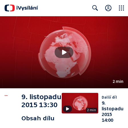
Close
Search
2 min
9. listopadu
Další díl
9.
2015 13:30
listopadu
2 min
2015
Obsah dílu
14:00