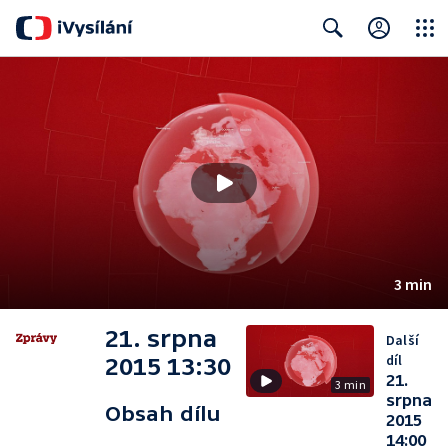
Close
Search
3 min
21. srpna
Další
díl
2015 13:30
21.
3 min
srpna
Obsah dílu
2015
14:00