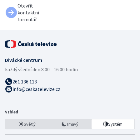
Otevřít
kontaktní
formulář
Divácké centrum
každý všední den:
8:00—16:00 hodin
261 136 113
info@ceskatelevize.cz
Vzhled
Světlý
Tmavý
Systém