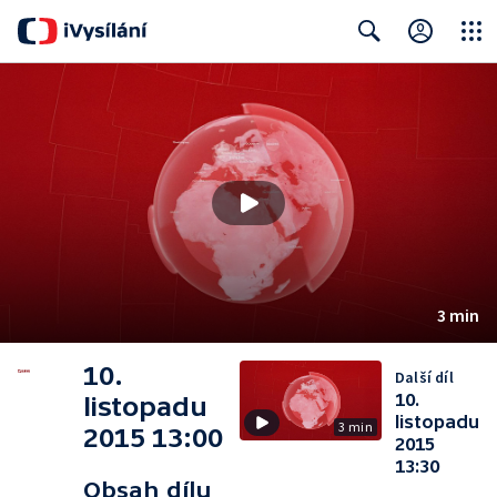
Close
Search
3 min
10.
Další díl
10.
listopadu
listopadu
3 min
2015 13:00
2015
13:30
Obsah dílu