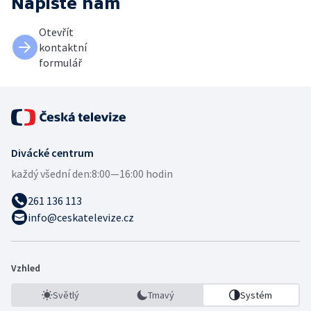
Napište nám
Otevřít
kontaktní
formulář
Divácké centrum
každý všední den:
8:00—16:00 hodin
261 136 113
info@ceskatelevize.cz
Vzhled
Světlý
Tmavý
Systém