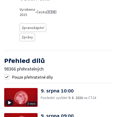
Vyrobeno
•
Česko
2015
Zpravodajství
Zprávy
Přehled dílů
98366 přehratelných
Pouze přehratelné díly
9. srpna 10:00
Poslední vysílání
9. 8. 2026
na ČT24
3 min
9. srpna 09:00