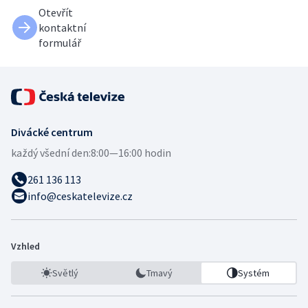
Otevřít
kontaktní
formulář
Divácké centrum
každý všední den:
8:00—16:00 hodin
261 136 113
info@ceskatelevize.cz
Vzhled
Světlý
Tmavý
Systém