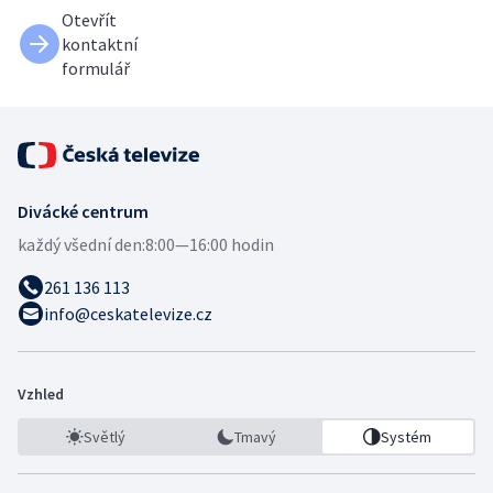
Otevřít
kontaktní
formulář
Divácké centrum
každý všední den:
8:00—16:00 hodin
261 136 113
info@ceskatelevize.cz
Vzhled
Světlý
Tmavý
Systém