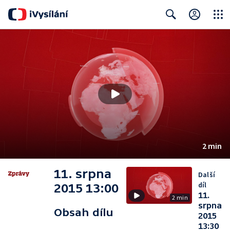
Close
Search
2 min
11. srpna
Další
díl
2015 13:00
11.
2 min
srpna
Obsah dílu
2015
13:30