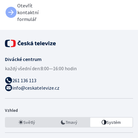
Otevřít
kontaktní
formulář
Divácké centrum
každý všední den:
8:00—16:00 hodin
261 136 113
info@ceskatelevize.cz
Vzhled
Světlý
Tmavý
Systém