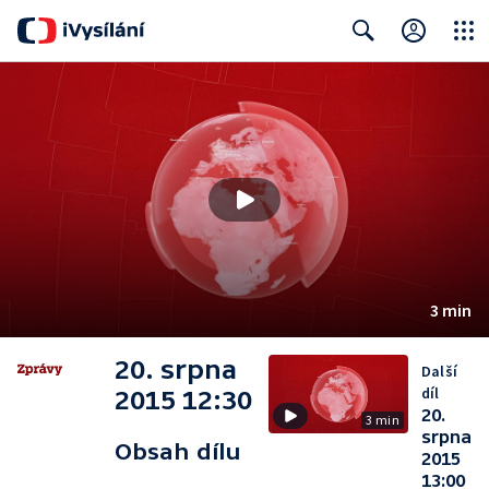
Close
Search
3 min
20. srpna
Další
díl
2015 12:30
20.
3 min
srpna
Obsah dílu
2015
13:00