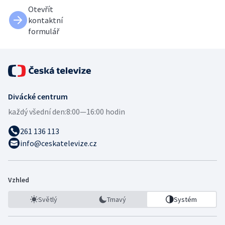
Otevřít
kontaktní
formulář
Divácké centrum
každý všední den:
8:00—16:00 hodin
261 136 113
info@ceskatelevize.cz
Vzhled
Světlý
Tmavý
Systém