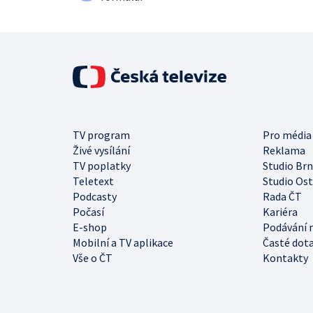
TV program
Pro média
Živé vysílání
Reklama
TV poplatky
Studio Br
Teletext
Studio Os
Podcasty
Rada ČT
Počasí
Kariéra
E-shop
Podávání 
Mobilní a TV aplikace
Časté dot
Vše o ČT
Kontakty