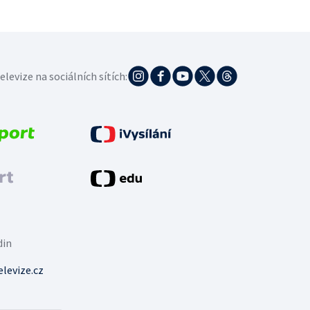
elevize na sociálních sítích:
din
levize.cz