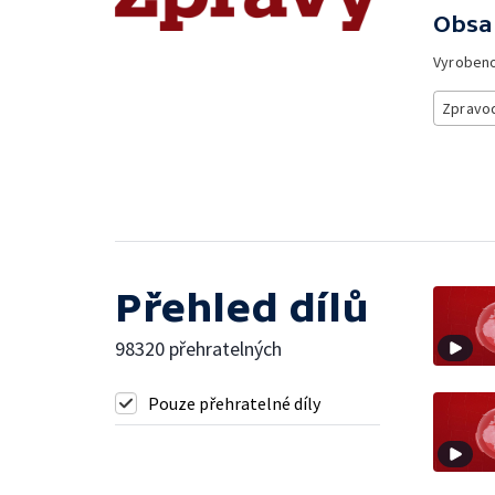
Obsa
Vyroben
Zpravod
Přehled dílů
98320 přehratelných
Pouze přehratelné díly