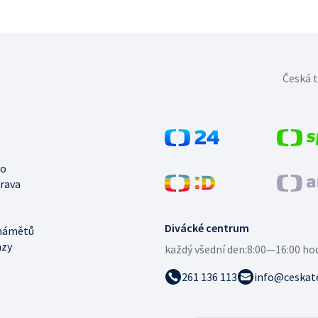
Česká t
no
trava
Divácké centrum
námětů
azy
každý všední den:
8:00—16:00 ho
261 136 113
info@ceskate