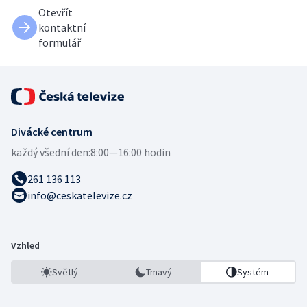
Otevřít
kontaktní
formulář
Divácké centrum
každý všední den:
8:00—16:00 hodin
261 136 113
info@ceskatelevize.cz
Vzhled
Světlý
Tmavý
Systém