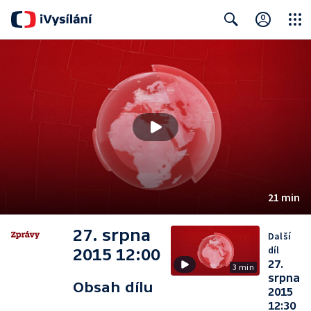
Close
Search
21 min
27. srpna
Další
díl
2015 12:00
27.
3 min
srpna
Obsah dílu
2015
12:30