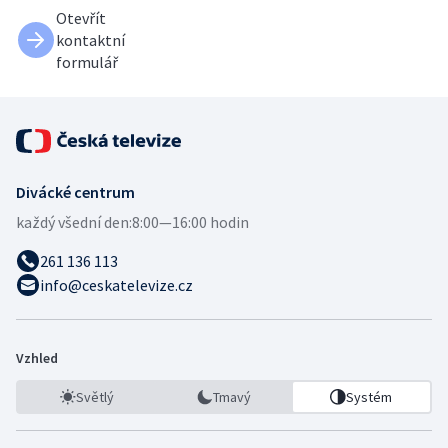
Otevřít
kontaktní
formulář
Divácké centrum
každý všední den:
8:00—16:00 hodin
261 136 113
info@ceskatelevize.cz
Vzhled
Světlý
Tmavý
Systém