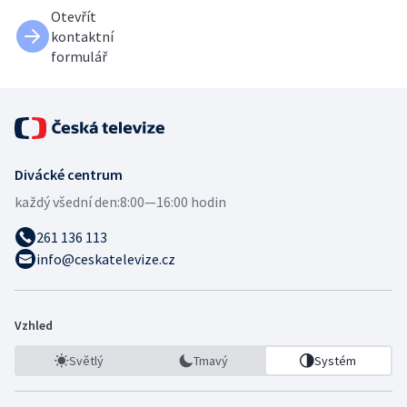
Otevřít
kontaktní
formulář
Divácké centrum
každý všední den:
8:00—16:00 hodin
261 136 113
info@ceskatelevize.cz
Vzhled
Světlý
Tmavý
Systém