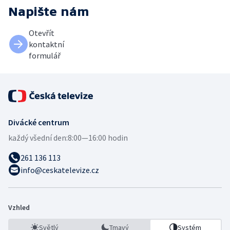
Napište nám
Otevřít
kontaktní
formulář
Divácké centrum
každý všední den:
8:00—16:00 hodin
261 136 113
info@ceskatelevize.cz
Vzhled
Světlý
Tmavý
Systém