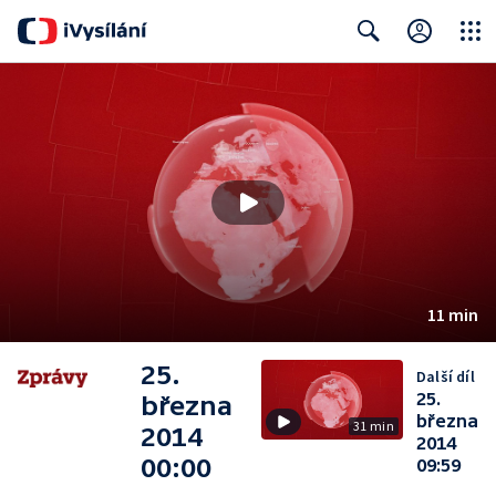
Close
Search
11 min
25.
Další díl
25.
března
března
31 min
2014
2014
00:00
09:59