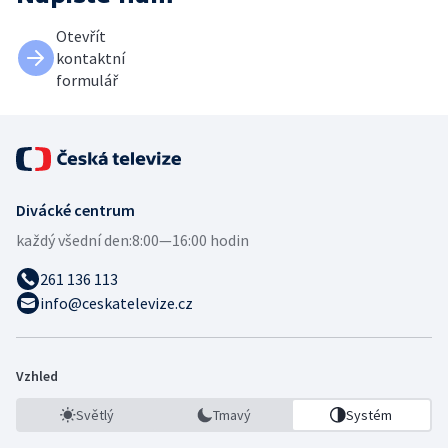
Otevřít
kontaktní
formulář
Divácké centrum
každý všední den:
8:00—16:00 hodin
261 136 113
info@ceskatelevize.cz
Vzhled
Světlý
Tmavý
Systém