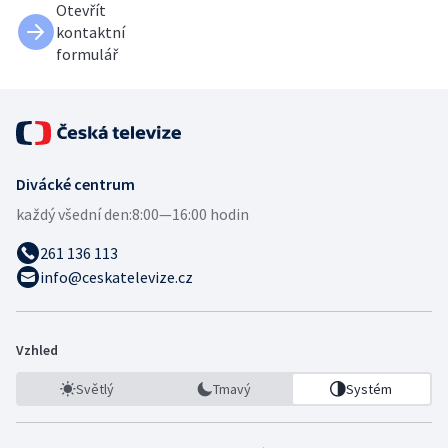
Otevřít
kontaktní
formulář
Divácké centrum
každý všední den:
8:00—16:00 hodin
261 136 113
info@ceskatelevize.cz
Vzhled
Světlý
Tmavý
Systém