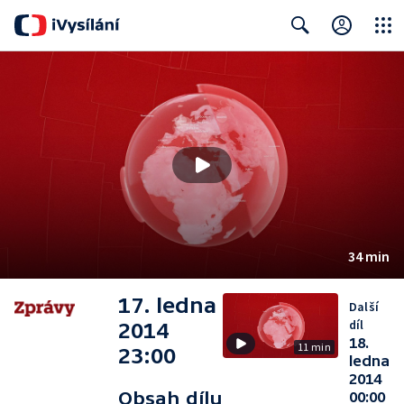
Close
Search
34 min
17. ledna
Další
díl
2014
18.
11 min
23:00
ledna
2014
Obsah dílu
00:00