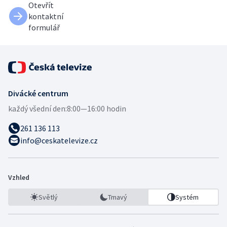
Otevřít
kontaktní
formulář
Divácké centrum
každý všední den:
8:00—16:00 hodin
261 136 113
info@ceskatelevize.cz
Vzhled
Světlý
Tmavý
Systém