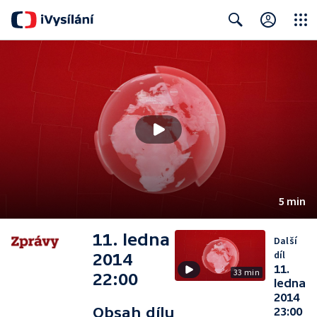
Close
Search
5 min
11. ledna
Další
díl
2014
11.
33 min
22:00
ledna
2014
Obsah dílu
23:00