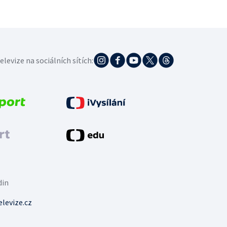
elevize na sociálních sítích:
din
levize.cz