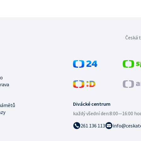
Česká t
no
trava
Divácké centrum
námětů
azy
každý všední den:
8:00—16:00 ho
261 136 113
info@ceskate