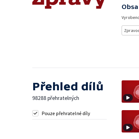
Obsa
Vyroben
Zpravod
Přehled dílů
98288 přehratelných
Pouze přehratelné díly