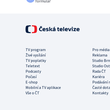
formulář
TV program
Pro média
Živé vysílání
Reklama
TV poplatky
Studio Br
Teletext
Studio Os
Podcasty
Rada ČT
Počasí
Kariéra
E-shop
Podávání 
Mobilní a TV aplikace
Časté dot
Vše o ČT
Kontakty