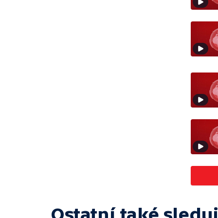
Ostatní také sleduj