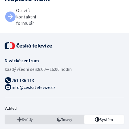
Otevřít
kontaktní
formulář
Divácké centrum
každý všední den:
8:00—16:00 hodin
261 136 113
info@ceskatelevize.cz
Vzhled
Světlý
Tmavý
Systém