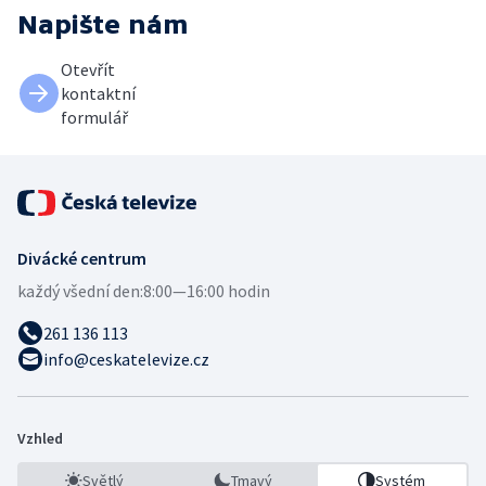
Napište nám
Otevřít
kontaktní
formulář
Divácké centrum
každý všední den:
8:00—16:00 hodin
261 136 113
info@ceskatelevize.cz
Vzhled
Světlý
Tmavý
Systém