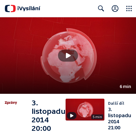
Close
Search
6 min
3.
Další díl
3.
listopadu
listopadu
5 min
2014
2014
20:00
21:00