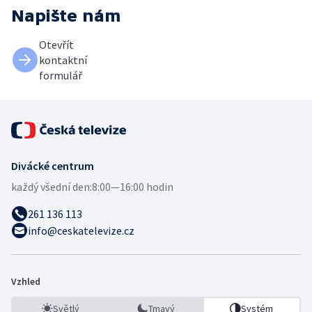
Napište nám
Otevřít
kontaktní
formulář
Divácké centrum
každý všední den:
8:00—16:00 hodin
261 136 113
info@ceskatelevize.cz
Vzhled
Světlý
Tmavý
Systém