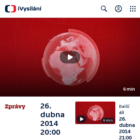
Close
Search
6 min
26.
Další
díl
dubna
26.
6 min
2014
dubna
20:00
2014
21:00